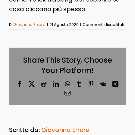
cosa cliccano più spesso.
su
Di
Giovanna Errore
|
21 Agosto 2020
|
Commenti disabilitati
CRO
Share This Story, Choose
Your Platform!
Facebook
X
Reddit
LinkedIn
WhatsApp
Tumblr
Pinterest
Vk
Xing
Email
Scritto da:
Giovanna Errore