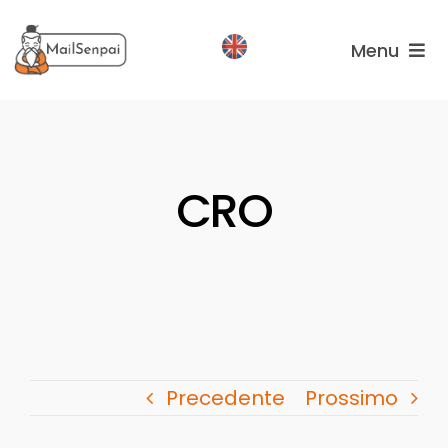
Salta
al
Menu
contenuto
Services
Plans
CRO
About
us
Precedente
Prossimo