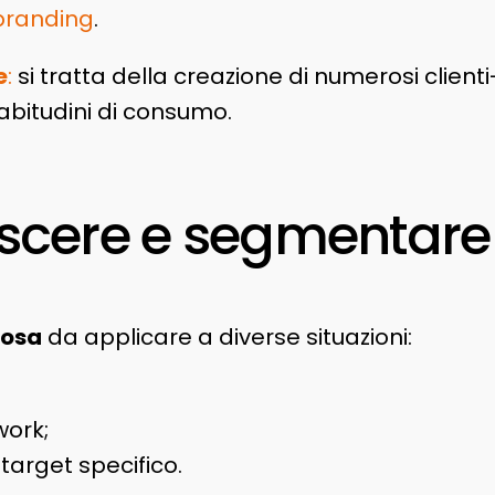
branding
.
e
:
si tratta della creazione di numerosi client
, abitudini di consumo.
cere e segmentare g
iosa
da applicare a diverse situazioni:
work;
 target specifico.