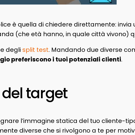
 è quella di chiedere direttamente: invia un 
da (che età hanno, in quale città vivono) qu
le degli
split test
. Mandando due diverse comu
gio preferiscono i tuoi potenziali clienti
.
del target
egnare l’immagine statica del tuo cliente-tip
te diverse che si rivolgono a te per motivi 