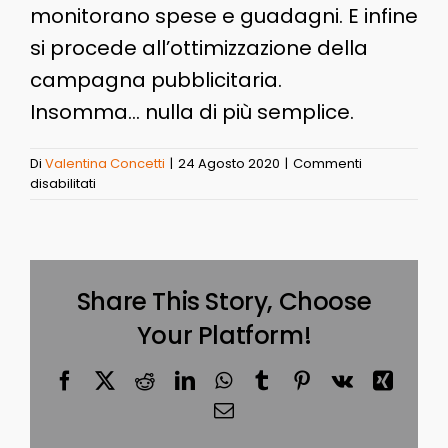
monitorano spese e guadagni. E infine
si procede all’ottimizzazione della
campagna pubblicitaria.
Insomma… nulla di più semplice.
Di
Valentina Concetti
|
24 Agosto 2020
|
Commenti
su
disabilitati
CPC
Share This Story, Choose
Your Platform!
Facebook
X
Reddit
LinkedIn
WhatsApp
Tumblr
Pinterest
Vk
Xing
Email