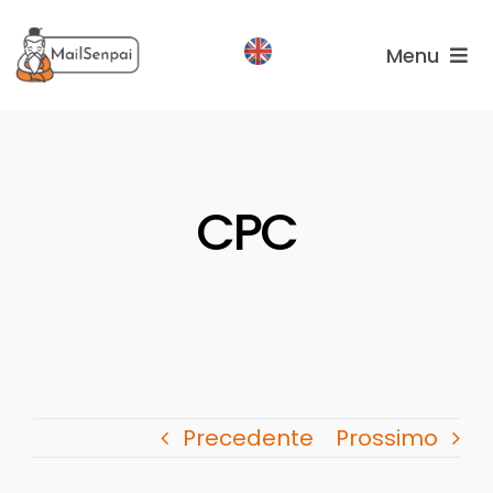
Salta
al
Menu
contenuto
Services
Plans
CPC
About
us
Precedente
Prossimo